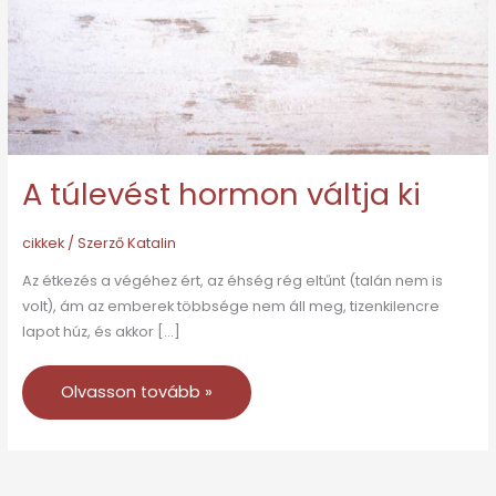
A túlevést hormon váltja ki
cikkek
/ Szerző
Katalin
Az étkezés a végéhez ért, az éhség rég eltűnt (talán nem is
volt), ám az emberek többsége nem áll meg, tizenkilencre
lapot húz, és akkor […]
Olvasson tovább »