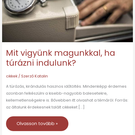
indulunk?
Mit vigyünk magunkkal, ha
túrázni indulunk?
cikkek
/ Szerző
Katalin
A túrázás, kirándulás hasznos időtöltés. Mindenképp érdemes
azonban felkészülni a kisebb-nagyobb balesetekre,
kellemetlenségekre is. Bővebben itt olvashat a témáról. Forrás:
az általunk érdekesnek talált cikkeket […]
Olvasson tovább »