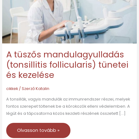
tünetei
és
kezelése
A tüszős mandulagyulladás
(tonsillitis follicularis) tünetei
és kezelése
cikkek
/ Szerző
Katalin
A tonsillák, vagyis mandulák az immunrendszer részei, melyek
fontos szerepet töltenek be a kórokozók elleni védelemben. A
légút és a tápcsatorna közös kezdeti részének összetett […]
Olvasson tovább »