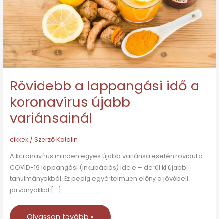
koronavírus
újabb
variánsainál
Rövidebb a lappangási idő a
koronavírus újabb
variánsainál
cikkek
/ Szerző
Katalin
A koronavírus minden egyes újabb variánsa esetén rövidül a
COVID-19 lappangási (inkubációs) ideje – derül ki újabb
tanulmányokból. Ez pedig egyértelműen előny a jövőbeli
járványokkal […]
Olvasson tovább »