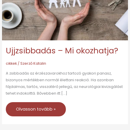
Ujjzsibbadás – Mi okozhatja?
cikkek
/ Szerző
Katalin
A zsibbadás az érzészavarokhoz tartozó gyakori panasz,
bizonyos mértékben normál élettani reakció. Ha azonban
fájdalmas, tartós, visszatérő jellegű, az neurológiai kivizsgálást
tehet indokolttá. Bővebben itt […]
Olvasson tovább »