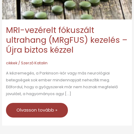
MRI-vezérelt fókuszált
ultrahang (MRgFUS) kezelés –
Újra biztos kézzel
cikkek
/ Szerző
Katalin
A kézremegés, a Parkinson-kór vagy más neurológiai
betegségek sok ember mindennapjait nehezítik meg.
Előfordul, hogy a gyógyszerek már nem hoznak megfelelő
javulást, a hagyományos agyi […]
Olvasson tovább »