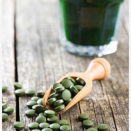
kezelés
–
Újra
biztos
kézzel