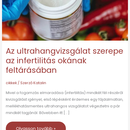
okának
feltárásában
Az ultrahangvizsgálat szerepe
az infertilitás okának
feltárásában
cikkek
/ Szerző
Katalin
Mivel a fogamzás elmaradása (infertilitás) mindkét fél részéről
kivizsgálást igényel, első lépésként érdemes egy fájdalmatlan,
mellékhatásmentes ultrahangos vizsgálatot végeztetni a pár
mindkét tagjánál. Bővebben itt […]
Olvasson tovább »