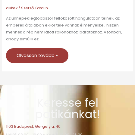
cikkek
/ Szerző
Katalin
Az ünnepek legtöbbször felfokozott hangulatban telnek, az
emberek általában ekkor tele vannak élményekkel, hiszen
mennek a rég nem látott rokonokhoz, barátokhoz. Azonban,
ahogy elmúlik ez
Olvasson tovább »
Keresse fel
patikánkat!
1103 Budapest, Gergely u. 40.
Hétfő: 08:00 - 16:00 o Kedd: 08:00 - 16:00