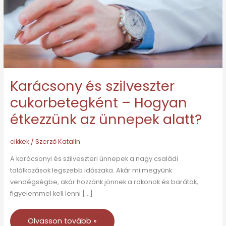
Hogyan
étkezzünk
az
ünnepek
alatt?
Karácsony és szilveszter
cukorbetegként – Hogyan
étkezzünk az ünnepek alatt?
cikkek
/ Szerző
Katalin
A karácsonyi és szilveszteri ünnepek a nagy családi
találkozások legszebb időszaka. Akár mi megyünk
vendégségbe, akár hozzánk jönnek a rokonok és barátok,
figyelemmel kell lenni […]
Olvasson tovább »