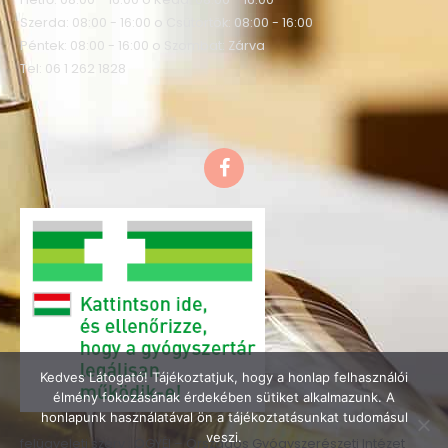
Szerda: 08:00 - 16:00 o Csütörtök: 08:00 - 16:00
Péntek: 08:00 - 16:00 o Szombat: Zárva
Tel: 06 1 262 1828
F
a
c
e
b
o
o
k
Kedves Látogató! Tájékoztatjuk, hogy a honlap felhasználói
élmény fokozásának érdekében sütiket alkalmazunk. A
honlapunk használatával ön a tájékoztatásunkat tudomásul
veszi.
felügyeleti szerv : OGYÉI – Országos Gyógyszerészeti Intézet