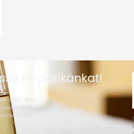
sse fel patikánkat!
. 40.
edd: 08:00 - 16:00
Csütörtök: 08:00 - 16:00
 Szombat: Zárva