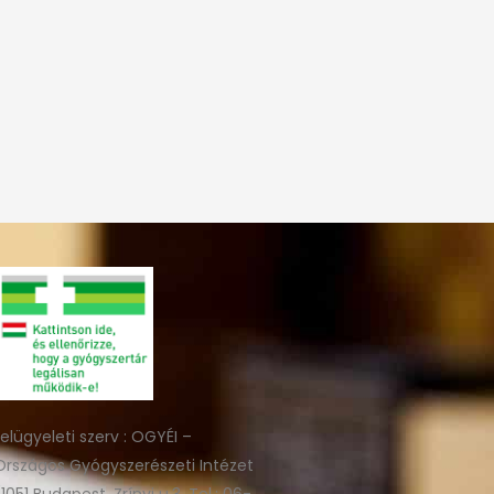
felügyeleti szerv : OGYÉI –
Országos Gyógyszerészeti Intézet