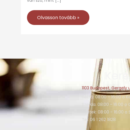
van szó, mint […]
Olvasson tovább »
Kere
1103 Budapest, Gergely u
Hétfő: 08:00 - 16:00 o K
Szerda: 08:00 - 16:00 o 
Péntek: 08:00 - 16:00 o
Tel: 06 1 262 1828