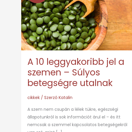
leggyakoribb
jel
a
szemen
–
Súlyos
betegségre
A 10 leggyakoribb jel a
utalnak
szemen – Súlyos
betegségre utalnak
cikkek
/ Szerző
Katalin
A szem nem csupán a lélek tükre, egészségi
állapotunkról is sok információt árul el – és itt
nemcsak a szemmel kapcsolatos betegségekről