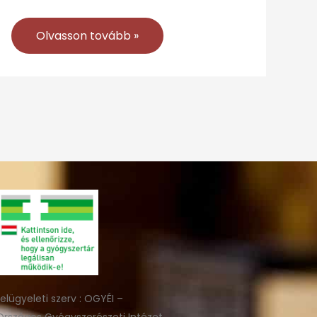
Olvasson tovább »
felügyeleti szerv : OGYÉI –