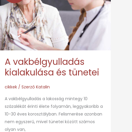
kialakulása
és
tünetei
A vakbélgyulladás
kialakulása és tünetei
cikkek
/ Szerző
Katalin
A vakbélgyulladás a lakosság mintegy 10
százalékát érinti élete folyamán, leggyakoribb a
10-30 éves korosztályban. Felismerése azonban
nem egyszerű, mivel tünetei között számos
olyan van,