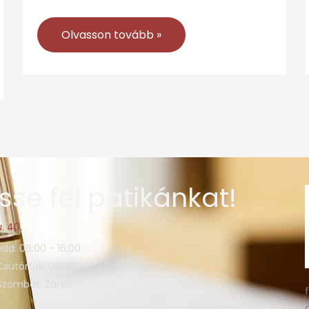
Olvasson tovább »
sse fel patikánkat!
. 40.
edd: 08:00 - 16:00
Csütörtök: 08:00 - 16:00
 Szombat: Zárva