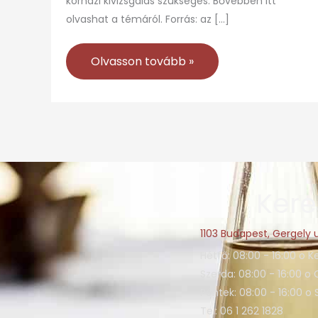
kórházi kivizsgálás szükséges. Bővebben itt
olvashat a témáról. Forrás: az […]
Olvasson tovább »
Kere
1103 Budapest, Gergely u
Hétfő: 08:00 - 16:00 o K
Szerda: 08:00 - 16:00 o 
Péntek: 08:00 - 16:00 o
Tel: 06 1 262 1828