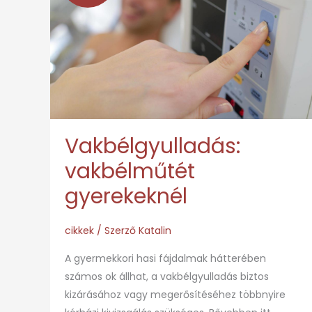
gyerekeknél
Vakbélgyulladás:
vakbélműtét
gyerekeknél
cikkek
/ Szerző
Katalin
A gyermekkori hasi fájdalmak hátterében
számos ok állhat, a vakbélgyulladás biztos
kizárásához vagy megerősítéséhez többnyire