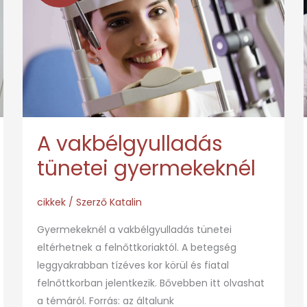
tünetei
gyermekeknél
A vakbélgyulladás
tünetei gyermekeknél
cikkek
/ Szerző
Katalin
Gyermekeknél a vakbélgyulladás tünetei
eltérhetnek a felnőttkoriaktól. A betegség
leggyakrabban tízéves kor körül és fiatal
felnőttkorban jelentkezik. Bővebben itt olvashat
a témáról. Forrás: az általunk