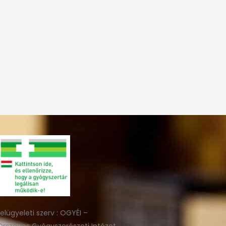
felügyeleti szerv : OGYÉI –