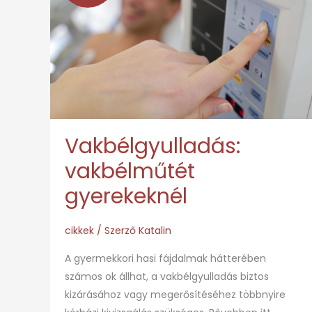
gyerekeknél
Vakbélgyulladás:
vakbélműtét
gyerekeknél
cikkek
/ Szerző
Katalin
A gyermekkori hasi fájdalmak hátterében
számos ok állhat, a vakbélgyulladás biztos
kizárásához vagy megerősítéséhez többnyire