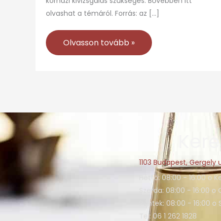
kórházi kivizsgálás szükséges. Bővebben itt
olvashat a témáról. Forrás: az […]
Olvasson tovább »
Kere
1103 Budapest, Gergely u
Hétfő: 08:00 - 16:00 o K
Szerda: 08:00 - 16:00 o 
Péntek: 08:00 - 16:00 o
Tel: 06 1 262 1828