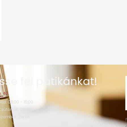
sse fel patikánkat!
. 40.
edd: 08:00 - 16:00
Csütörtök: 08:00 - 16:00
 Szombat: Zárva