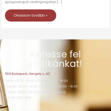
gyógyszergyár vezérigazgatója […]
Olvasson tovább »
Keresse fel
patikánkat!
1103 Budapest, Gergely u. 40.
Hétfő: 08:00 - 16:00 o Kedd: 08:00 - 16:00
Szerda: 08:00 - 16:00 o Csütörtök: 08:00 - 16:00
Péntek: 08:00 - 16:00 o Szombat: Zárva
Tel: 06 1 262 1828