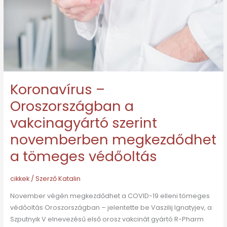
szerint
novemberben
megkezdődhet
a
tömeges
védőoltás
Koronavírus –
Oroszországban a
vakcinagyártó szerint
novemberben megkezdődhet
a tömeges védőoltás
cikkek
/ Szerző
Katalin
November végén megkezdődhet a COVID-19 elleni tömeges
védőoltás Oroszországban – jelentette be Vaszilij Ignatyjev, a
Szputnyik V elnevezésű első orosz vakcinát gyártó R-Pharm