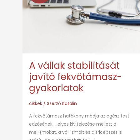
stabilitását
javító
fekvőtámasz-
gyakorlatok
A vállak stabilitását
javító fekvőtámasz-
gyakorlatok
cikkek
/ Szerző
Katalin
A fekvőtámasz hatékony módja az egész test
edzésének. Helyes kivitelezése mellett a
mellizmokat, a váll izmait és a tricepszet is