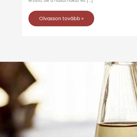
erősíti, de a hasizmokat és […]
Olvasson tovább »
Kere
H