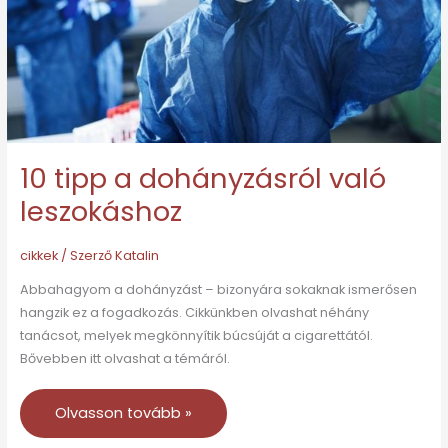
leszokáshoz
10 tipp a dohányzásról való
leszokáshoz
cikkek
/ Szerző
Katalin
Abbahagyom a dohányzást – bizonyára sokaknak ismerősen
hangzik ez a fogadkozás. Cikkünkben olvashat néhány
tanácsot, melyek megkönnyítik búcsúját a cigarettától.
Bővebben itt olvashat a témáról.
Olvasson tovább »