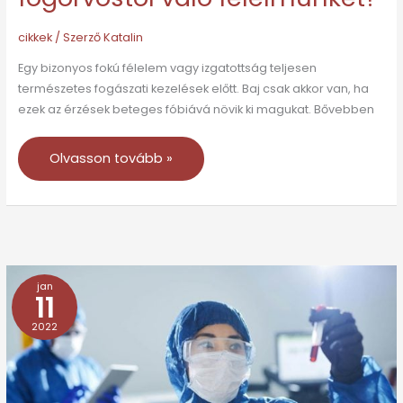
cikkek
/ Szerző
Katalin
Egy bizonyos fokú félelem vagy izgatottság teljesen
természetes fogászati kezelések előtt. Baj csak akkor van, ha
ezek az érzések beteges fóbiává növik ki magukat. Bővebben
Olvasson tovább »
jan
10
11
tipp
2022
a
dohányzásról
való