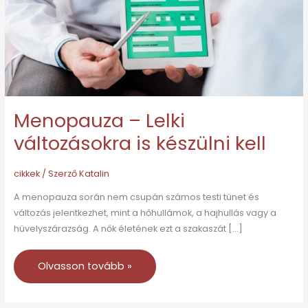
készülni
kell
Menopauza – Lelki
változásokra is készülni kell
cikkek
/ Szerző
Katalin
A menopauza során nem csupán számos testi tünet és
változás jelentkezhet, mint a hőhullámok, a hajhullás vagy a
hüvelyszárazság. A nők életének ezt a szakaszát […]
Olvasson tovább »