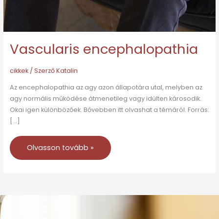
Vascularis encephalopathia
cikkek
/ Szerző
Katalin
Az encephalopathia az agy azon állapotára utal, melyben az
agy normális működése átmenetileg vagy idülten károsodik.
Okai igen különbözőek. Bővebben itt olvashat a témáról. Forrás:
[…]
Olvasson tovább »