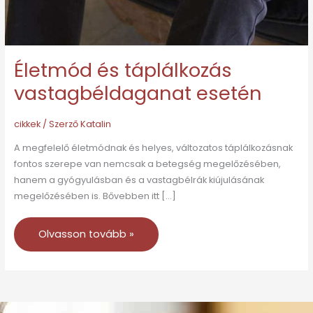
Életmód és táplálkozás
vastagbéldaganat esetén
cikkek
/ Szerző
Katalin
A megfelelő életmódnak és helyes, változatos táplálkozásnak
fontos szerepe van nemcsak a betegség megelőzésében,
hanem a gyógyulásban és a vastagbélrák kiújulásának
megelőzésében is. Bővebben itt […]
Olvasson tovább »