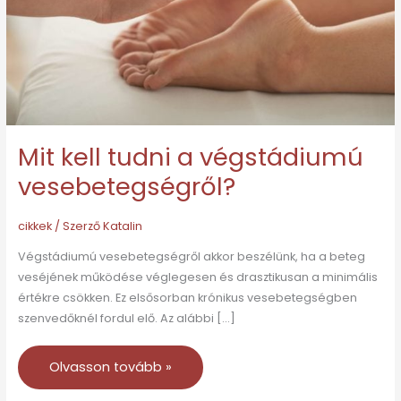
vesebetegségről?
Mit kell tudni a végstádiumú
vesebetegségről?
cikkek
/ Szerző
Katalin
Végstádiumú vesebetegségről akkor beszélünk, ha a beteg
veséjének működése véglegesen és drasztikusan a minimális
értékre csökken. Ez elsősorban krónikus vesebetegségben
szenvedőknél fordul elő. Az alábbi […]
Olvasson tovább »