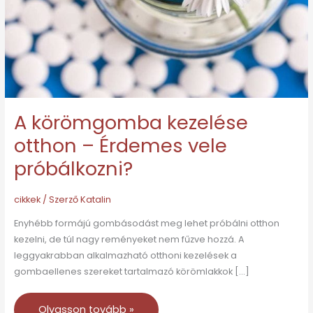
Érdemes
vele
próbálkozni?
A körömgomba kezelése
otthon – Érdemes vele
próbálkozni?
cikkek
/ Szerző
Katalin
Enyhébb formájú gombásodást meg lehet próbálni otthon
kezelni, de túl nagy reményeket nem fűzve hozzá. A
leggyakrabban alkalmazható otthoni kezelések a
gombaellenes szereket tartalmazó körömlakkok […]
Olvasson tovább »