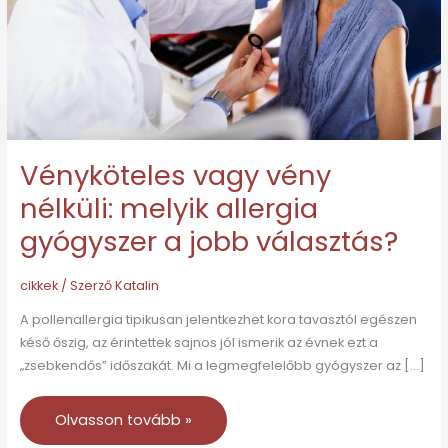
allergia
gyógyszer
a
jobb
választás?
Vényköteles vagy vény
nélküli: melyik allergia
gyógyszer a jobb választás?
cikkek
/ Szerző
Katalin
A pollenallergia tipikusan jelentkezhet kora tavasztól egészen
késő őszig, az érintettek sajnos jól ismerik az évnek ezt a
„zsebkendős” időszakát. Mi a legmegfelelőbb gyógyszer az […]
Olvasson tovább »