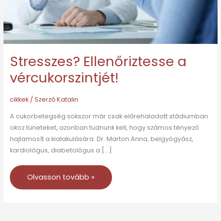
Stresszes? Ellenőriztesse a
vércukorszintjét!
cikkek
/ Szerző
Katalin
A cukorbetegség sokszor már csak előrehaladott stádiumban
okoz tüneteket, azonban tudnunk kell, hogy számos tényező
hajlamosít a kialakulására. Dr. Marton Anna, belgyógyász,
kardiológus, diabetológus a […]
Olvasson tovább »