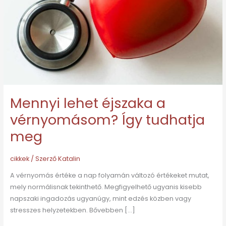
Így
tudhatja
meg
Mennyi lehet éjszaka a
vérnyomásom? Így tudhatja
meg
cikkek
/ Szerző
Katalin
A vérnyomás értéke a nap folyamán változó értékeket mutat,
mely normálisnak tekinthető. Megfigyelhető ugyanis kisebb
napszaki ingadozás ugyanúgy, mint edzés közben vagy
stresszes helyzetekben. Bővebben […]