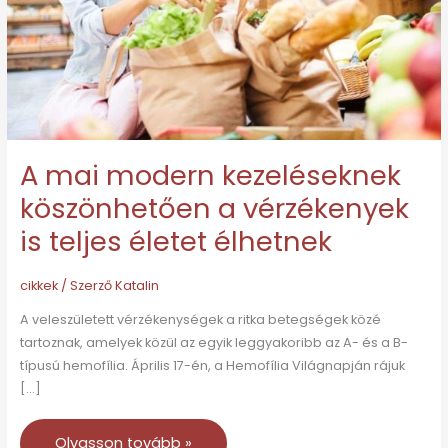
a
vérzékenyek
is
teljes
életet
élhetnek
A mai modern kezeléseknek
köszönhetően a vérzékenyek
is teljes életet élhetnek
cikkek
/ Szerző
Katalin
A veleszületett vérzékenységek a ritka betegségek közé
tartoznak, amelyek közül az egyik leggyakoribb az A- és a B-
típusú hemofília. Április 17-én, a Hemofília Világnapján rájuk
[…]
Olvasson tovább »