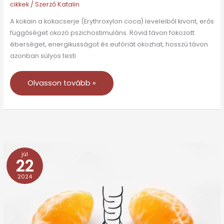
cikkek
/ Szerző
Katalin
A kokain a kokacserje (Erythroxylon coca) leveleiből kivont, erős
függőséget okozó pszichostimuláns. Rövid távon fokozott
éberséget, energikusságot és eufóriát okozhat, hosszú távon
azonban súlyos testi
Olvasson tovább »
júl
Szorongásoldók,
22
nyugtatók
2024
és
altatók
–