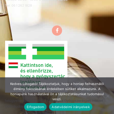
Tel: 06 1 262 1828
F
a
c
e
b
o
o
k
Kedves Látogató! Tájékoztatjuk, hogy a honlap felhasználói
élmény fokozásának érdekében sütiket alkalmazunk. A
honlapunk használatával ön a tájékoztatásunkat tudomásul
veszi.
felügyeleti szerv : OGYÉI – Országos Gyógyszerészeti Intézet
(1051 Budapest, Zrínyi u.3. Tel.: 06-1-886-9300)
Elfogadom
Adatvédelmi irányelvek