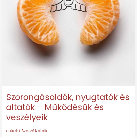
Működésük
és
veszélyeik
Szorongásoldók, nyugtatók és
altatók – Működésük és
veszélyeik
cikkek
/ Szerző
Katalin