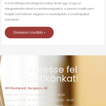
A mai túlhajszolt világban sokan érzik úgy, hogy az
idegeskedés kihat a mindennapjaikra, a stressz miatt nem
tudják normálisan végezni a munkájukat, a családjukkal
szemben
Olvasson tovább »
Keresse fel
patikánkat!
1103 Budapest, Gergely u. 40.
Hétfő: 08:00 - 16:00 o Kedd: 08:00 - 16:00
Szerda: 08:00 - 16:00 o Csütörtök: 08:00 - 16:00
Péntek: 08:00 - 16:00 o Szombat: Zárva