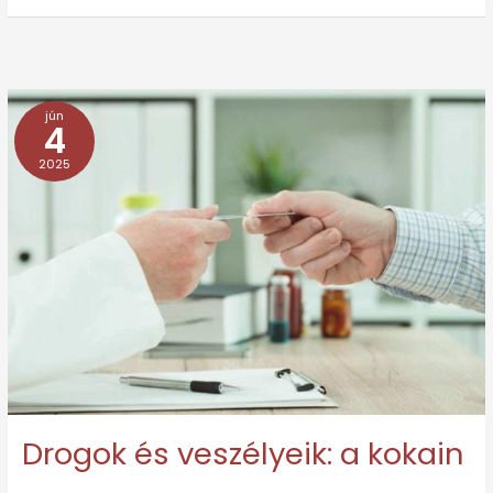
jún
Drogok
4
és
2025
veszélyeik:
a
kokain
Drogok és veszélyeik: a kokain