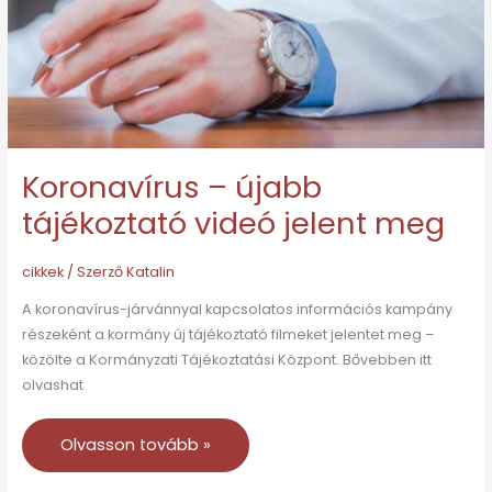
jelent
meg
Koronavírus – újabb
tájékoztató videó jelent meg
cikkek
/ Szerző
Katalin
A koronavírus-járvánnyal kapcsolatos információs kampány
részeként a kormány új tájékoztató filmeket jelentet meg –
közölte a Kormányzati Tájékoztatási Központ. Bővebben itt
olvashat
Olvasson tovább »