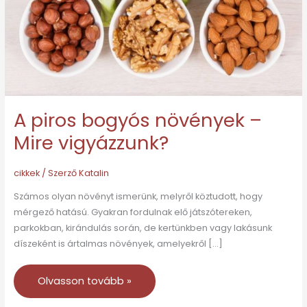
Mire
vigyázzunk?
A piros bogyós növények –
Mire vigyázzunk?
cikkek
/ Szerző
Katalin
Számos olyan növényt ismerünk, melyről köztudott, hogy
mérgező hatású. Gyakran fordulnak elő játszótereken,
parkokban, kirándulás során, de kertünkben vagy lakásunk
díszeként is ártalmas növények, amelyekről […]
Olvasson tovább »