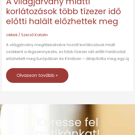
A világjárvány miatti
korlátozások több tízezer idő
előtti halált előzhettek meg
cikkek
/ Szerző
Katalin
A világjárvány megfékezésére hozott korlátozások miatt
csökkent a légszennyezés, ez több tízezer idő előtti halálozást
előzhetett meg Európában és Kínában – állapította meg egy új
Olvasson tovább »
Keresse fel
patikánkat!