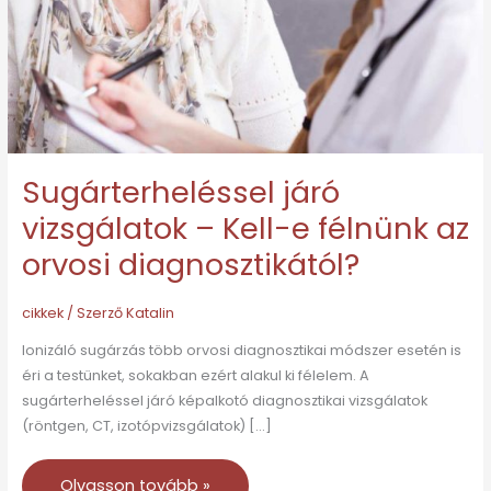
e
félnünk
az
orvosi
diagnosztikától?
Sugárterheléssel járó
vizsgálatok – Kell-e félnünk az
orvosi diagnosztikától?
cikkek
/ Szerző
Katalin
Ionizáló sugárzás több orvosi diagnosztikai módszer esetén is
éri a testünket, sokakban ezért alakul ki félelem. A
sugárterheléssel járó képalkotó diagnosztikai vizsgálatok
(röntgen, CT, izotópvizsgálatok) […]
Olvasson tovább »