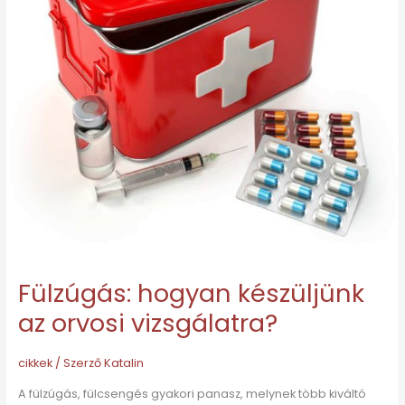
vizsgálatra?
Fülzúgás: hogyan készüljünk
az orvosi vizsgálatra?
cikkek
/ Szerző
Katalin
A fülzúgás, fülcsengés gyakori panasz, melynek több kiváltó