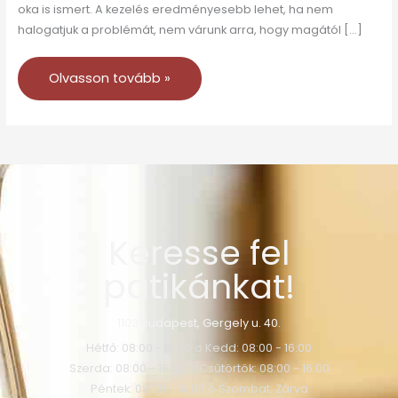
oka is ismert. A kezelés eredményesebb lehet, ha nem
halogatjuk a problémát, nem várunk arra, hogy magától […]
Olvasson tovább »
Keresse fel
patikánkat!
1103 Budapest, Gergely u. 40.
Hétfő: 08:00 - 16:00 o Kedd: 08:00 - 16:00
Szerda: 08:00 - 16:00 o Csütörtök: 08:00 - 16:00
Péntek: 08:00 - 16:00 o Szombat: Zárva