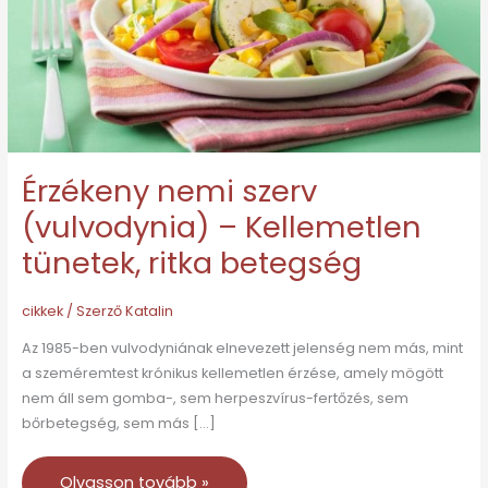
Kellemetlen
tünetek,
ritka
betegség
Érzékeny nemi szerv
(vulvodynia) – Kellemetlen
tünetek, ritka betegség
cikkek
/ Szerző
Katalin
Az 1985-ben vulvodyniának elnevezett jelenség nem más, mint
a szeméremtest krónikus kellemetlen érzése, amely mögött
nem áll sem gomba-, sem herpeszvírus-fertőzés, sem
bőrbetegség, sem más […]
Olvasson tovább »