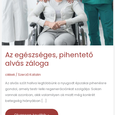
Az egészséges, pihentető
alvás záloga
cikkek
/ Szerző
Katalin
Az alvás szót hallva legtöbbünk a nyugodt éjszakai pihenésre
gondol, amely testi-lelki regenerációnkat szolgálja. Sokan
vannak azonban, akik valamilyen ok miatt még konkrét
betegség hiányában […]
Olvasson tovább »