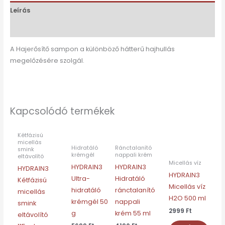
Leírás
Vélemények (0)
A Hajerősítő sampon a különböző hátterű hajhullás
megelőzésére szolgál.
NINCS
NINCS
NINCS
NINCS
Kapcsolódó termékek
KÉSZLETEN
KÉSZLETEN
KÉSZLETEN
KÉSZLETEN
Kétfázisú
micellás
Hidratáló
Ránctalanító
smink
krémgél
nappali krém
eltávolító
Micellás víz
HYDRAIN3
HYDRAIN3
HYDRAIN3
HYDRAIN3
Ultra-
Hidratáló
Kétfázisú
Micellás víz
hidratáló
ránctalanító
micellás
H2O 500 ml
krémgél 50
nappali
smink
2999
Ft
g
krém 55 ml
eltávolító