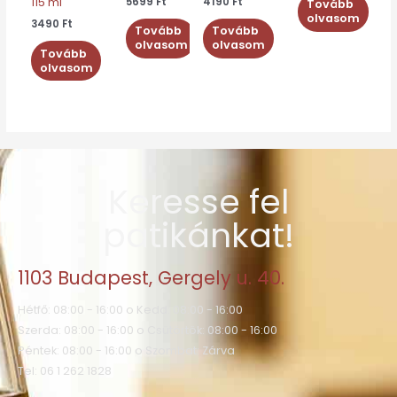
5699
Ft
4190
Ft
115 ml
Tovább
olvasom
3490
Ft
Tovább
Tovább
olvasom
olvasom
Tovább
olvasom
Keresse fel
patikánkat!
1103 Budapest, Gergely u. 40.
Hétfő: 08:00 - 16:00 o Kedd: 08:00 - 16:00
Szerda: 08:00 - 16:00 o Csütörtök: 08:00 - 16:00
Péntek: 08:00 - 16:00 o Szombat: Zárva
Tel: 06 1 262 1828