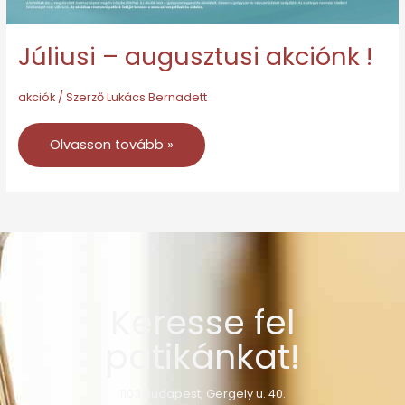
Júliusi – augusztusi akciónk !
akciók
/ Szerző
Lukács Bernadett
Olvasson tovább »
Keresse fel
patikánkat!
1103 Budapest, Gergely u. 40.