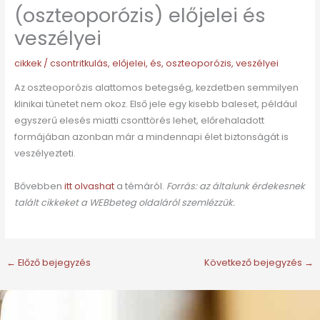
(oszteoporózis) előjelei és
veszélyei
cikkek
/
csontritkulás
,
előjelei
,
és
,
oszteoporózis
,
veszélyei
Az oszteoporózis alattomos betegség, kezdetben semmilyen
klinikai tünetet nem okoz. Első jele egy kisebb baleset, például
egyszerű elesés miatti csonttörés lehet, előrehaladott
formájában azonban már a mindennapi élet biztonságát is
veszélyezteti.
Bővebben
itt olvashat
a témáról.
Forrás: az általunk érdekesnek
talált cikkeket a WEBbeteg oldaláról szemlézzük.
←
Előző bejegyzés
Következő bejegyzés
→