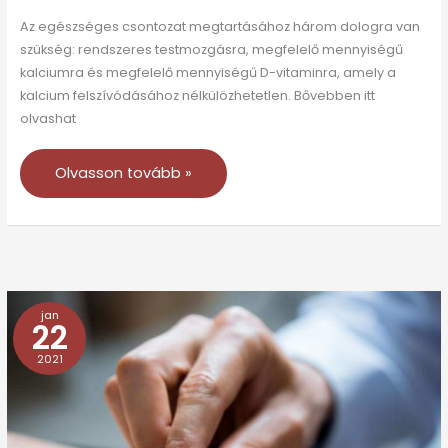
Az egészséges csontozat megtartásához három dologra van
szükség: rendszeres testmozgásra, megfelelő mennyiségű
kalciumra és megfelelő mennyiségű D-vitaminra, amely a
kalcium felszívódásához nélkülözhetetlen. Bővebben itt
olvashat
Olvasson tovább »
jan
A
22
korai
2021
menopauza
növeli
a