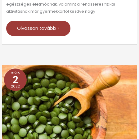
egészséges életmódnak, valamint a rendszeres fizikai
aktivitásnak már gyermekkortól kezdve nagy
Olvasson tovább »
márc
A
2
csontritkulás
2022
(oszteoporózis)
előjelei
és
veszélyei