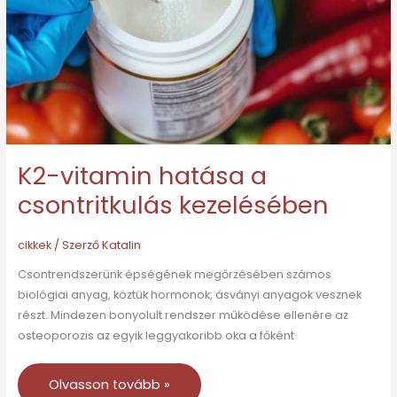
csontritkulás
kezelésében
K2-vitamin hatása a
csontritkulás kezelésében
cikkek
/ Szerző
Katalin
Csontrendszerünk épségének megőrzésében számos
biológiai anyag, köztük hormonok, ásványi anyagok vesznek
részt. Mindezen bonyolult rendszer működése ellenére az
osteoporozis az egyik leggyakoribb oka a főként
Olvasson tovább »