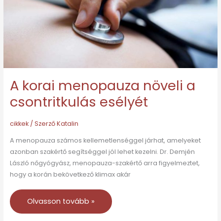
csontritkulás
esélyét
A korai menopauza növeli a
csontritkulás esélyét
cikkek
/ Szerző
Katalin
A menopauza számos kellemetlenséggel járhat, amelyeket
azonban szakértő segítséggel jól lehet kezelni. Dr. Demjén
László nőgyógyász, menopauza-szakértő arra figyelmeztet,
hogy a korán bekövetkező klimax akár
Olvasson tovább »