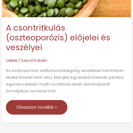
A csontritkulás
(oszteoporózis) előjelei és
veszélyei
cikkek
/ Szerző
Katalin
Az oszteoporózis alattomos betegség, kezdetben semmilyen
klinikai tünetet nem okoz. Első jele egy kisebb baleset, például
egyszerű elesés miatti csonttörés lehet, előrehaladott
formájában azonban már
Olvasson tovább »