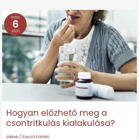
márc
Hogyan
6
előzhető
2021
meg
a
csontritkulás
kialakulása?
Hogyan előzhető meg a
csontritkulás kialakulása?
cikkek
/ Szerző
Katalin