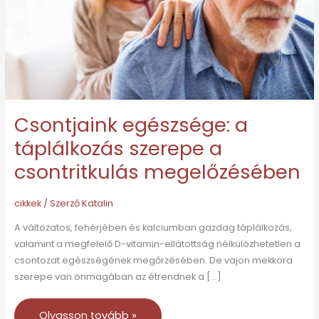
a
csontritkulás
megelőzésében
Csontjaink egészsége: a
táplálkozás szerepe a
csontritkulás megelőzésében
cikkek
/ Szerző
Katalin
A változatos, fehérjében és kalciumban gazdag táplálkozás,
valamint a megfelelő D-vitamin-ellátottság nélkülözhetetlen a
csontozat egészségének megőrzésében. De vajon mekkora
szerepe van önmagában az étrendnek a […]
Olvasson tovább »