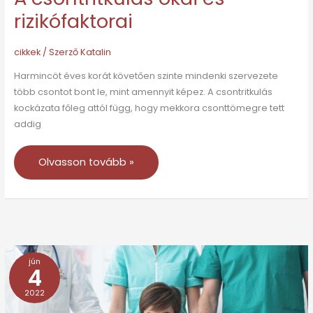
rizikófaktorai
cikkek
/ Szerző
Katalin
Harmincöt éves korát követően szinte mindenki szervezete
több csontot bont le, mint amennyit képez. A csontritkulás
kockázata főleg attól függ, hogy mekkora csonttömegre tett
addig
Olvasson tovább »
jún
Már
4
fiatalkorban
2022
tennünk