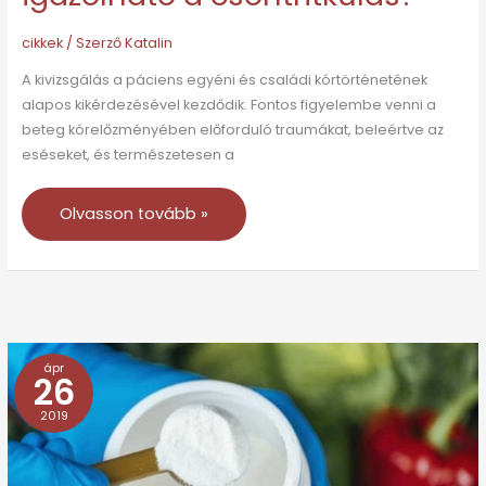
cikkek
/ Szerző
Katalin
A kivizsgálás a páciens egyéni és családi kórtörténetének
alapos kikérdezésével kezdődik. Fontos figyelembe venni a
beteg kórelőzményében előforduló traumákat, beleértve az
eséseket, és természetesen a
Olvasson tovább »
ápr
K2-
26
vitamin
2019
hatása
a