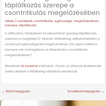
táplálkozás szerepe a
csontritkulás megelőzésében
cikkek
/
Csontjaink
,
csontritkulás
,
egészsége
,
megelőzésében
,
szerepe
,
táplálkozás
A változatos, fehérjében és kalciumban gazdag táplálkozás,
valamint a megfelelő D-vitamin-ellátottság nélkülözhetetlen a
csontozat egészségének megőrzésében. De vajon mekkora
szerepe van önmagában az étrendnek a csontritkulás
megelőzésében?
Bővebben
itt olvashat
a témáról.
Forrás: az általunk érdekesnek
talált cikkeket a WEBbeteg oldaláról szemlézzük.
←
Előző bejegyzés
Következő bejegyzés
→