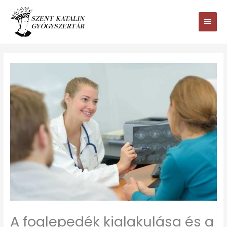
Ugrás
Main
a
tartalomhoz
Men
A foglepedék kialakulása és a