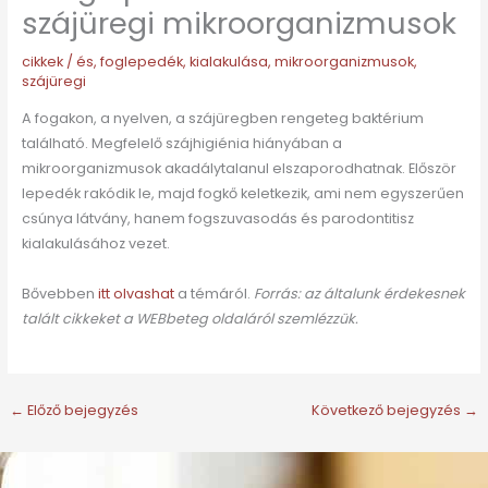
szájüregi mikroorganizmusok
cikkek
/
és
,
foglepedék
,
kialakulása
,
mikroorganizmusok
,
szájüregi
A fogakon, a nyelven, a szájüregben rengeteg baktérium
található. Megfelelő szájhigiénia hiányában a
mikroorganizmusok akadálytalanul elszaporodhatnak. Először
lepedék rakódik le, majd fogkő keletkezik, ami nem egyszerűen
csúnya látvány, hanem fogszuvasodás és parodontitisz
kialakulásához vezet.
Bővebben
itt olvashat
a témáról.
Forrás: az általunk érdekesnek
talált cikkeket a WEBbeteg oldaláról szemlézzük.
←
Előző bejegyzés
Következő bejegyzés
→