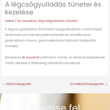
A légcsőgyulladás tünetei és
kezelése
cikkek
/
és
,
kezelése
,
légcsőgyulladás
,
tünetei
A légcső gyulladása (tracheitis) leggyakrabban a felső légúti
fertőzések szövődményeként jelentkezik, felnőttkorban
gyakrabban vírusos, gyermekkorban többször bakteriális
eredetű.
Bővebben
itt olvashat
a témáról.
Forrás: az általunk érdekesnek
talált cikkeket a WEBbeteg oldaláról szemlézzük.
←
Előző bejegyzés
Következő bejegyzés
→
Keresse fel