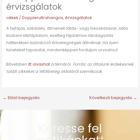
érvizsgálatok
cikkek
/
Dopplerultrahangos
,
érvizsgálatok
A fejfájás, szédülés, átmeneti látás- vagy beszédzavar, séta
közbeni lábfájdalom, esetleg fájdalmas lábdagadás
hátterében különböző érbetegségek állhatnak. Ha ilyen
tüneteket tapasztal, mindenképpen forduljon orvoshoz!
Bővebben
itt olvashat
a témáról.
Forrás: az általunk érdekesnek
talált cikkeket a WEBbeteg oldaláról szemlézzük.
←
Előző bejegyzés
Következő bejegyzés
→
Keresse fel