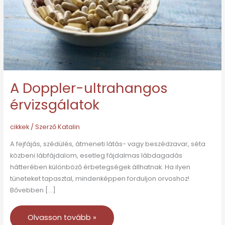
A Doppler-ultrahangos
érvizsgálatok
cikkek
/ Szerző
Katalin
A fejfájás, szédülés, átmeneti látás- vagy beszédzavar, séta
közbeni lábfájdalom, esetleg fájdalmas lábdagadás
hátterében különböző érbetegségek állhatnak. Ha ilyen
tüneteket tapasztal, mindenképpen forduljon orvoshoz!
Bővebben […]
Olvasson tovább »