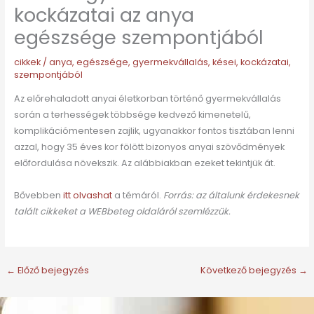
kockázatai az anya
egészsége szempontjából
cikkek
/
anya
,
egészsége
,
gyermekvállalás
,
kései
,
kockázatai
,
szempontjából
Az előrehaladott anyai életkorban történő gyermekvállalás
során a terhességek többsége kedvező kimenetelű,
komplikációmentesen zajlik, ugyanakkor fontos tisztában lenni
azzal, hogy 35 éves kor fölött bizonyos anyai szövődmények
előfordulása növekszik. Az alábbiakban ezeket tekintjük át.
Bővebben
itt olvashat
a témáról.
Forrás: az általunk érdekesnek
talált cikkeket a WEBbeteg oldaláról szemlézzük.
←
Előző bejegyzés
Következő bejegyzés
→