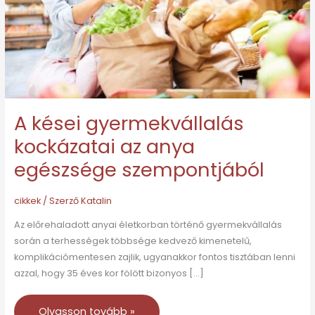
anya
egészsége
szempontjából
A kései gyermekvállalás
kockázatai az anya
egészsége szempontjából
cikkek
/ Szerző
Katalin
Az előrehaladott anyai életkorban történő gyermekvállalás
során a terhességek többsége kedvező kimenetelű,
komplikációmentesen zajlik, ugyanakkor fontos tisztában lenni
azzal, hogy 35 éves kor fölött bizonyos […]
Olvasson tovább »