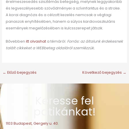
érelmeszesedés szisztémás betegség, melynek leggyakoribb
és legveszélyesebb szövődményei a szívinfarktus és a stroke.
A korai diagnózis és a célzott kezelés nemcsak a végtagi
panaszok enyhítésében, hanem a súlyos kardiovaszkuláris
események megelőzésében is kulcsszerepet játszik.
Bővebben
itt olvashat
a témáról.
Forrás: az általunk érdekesnek
talált cikkeket a WEBbeteg oldaláról szemlézzük.
←
Előző bejegyzés
Következő bejegyzés
→
Keresse fel
patikánkat!
1103 Budapest, Gergely u. 40.