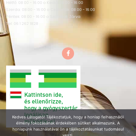
Hétfő: 08:00 - 16:00 o Kedd: 08:00 - 16:00
Szerda: 08:00 - 16:00 o Csütörtök: 08:00 - 16:00
Péntek: 08:00 - 16:00 o Szombat: Zárva
Tel: 06 1 262 1828
F
a
c
e
b
o
o
k
Kedves Látogató! Tájékoztatjuk, hogy a honlap felhasználói
élmény fokozásának érdekében sütiket alkalmazunk. A
honlapunk használatával ön a tájékoztatásunkat tudomásul
veszi.