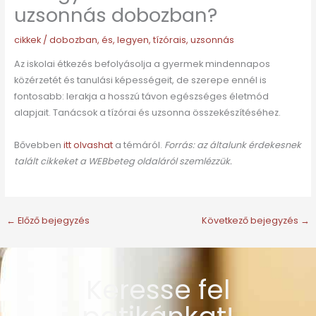
uzsonnás dobozban?
cikkek
/
dobozban
,
és
,
legyen
,
tízórais
,
uzsonnás
Az iskolai étkezés befolyásolja a gyermek mindennapos
közérzetét és tanulási képességeit, de szerepe ennél is
fontosabb: lerakja a hosszú távon egészséges életmód
alapjait. Tanácsok a tízórai és uzsonna összekészítéséhez.
Bővebben
itt olvashat
a témáról.
Forrás: az általunk érdekesnek
talált cikkeket a WEBbeteg oldaláról szemlézzük.
←
Előző bejegyzés
Következő bejegyzés
→
Keresse fel