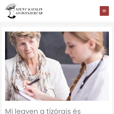
Ugrás
Main
a
tartalomhoz
Men
Mi legyen a tízórais és