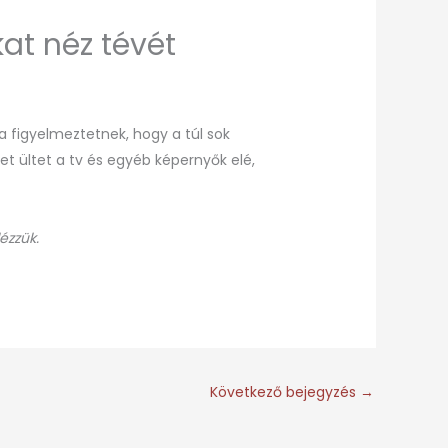
kat néz tévét
a figyelmeztetnek, hogy a túl sok
et ültet a tv és egyéb képernyők elé,
ézzük.
Következő bejegyzés
→