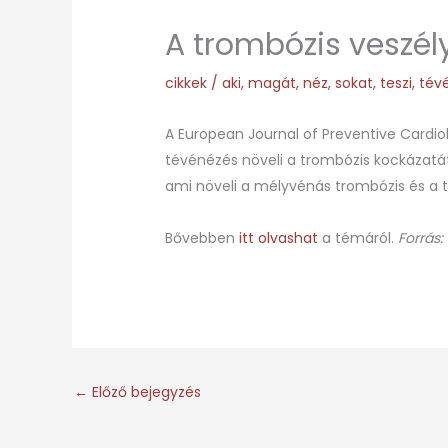
A trombózis veszély
cikkek
/
aki
,
magát
,
néz
,
sokat
,
teszi
,
tév
A European Journal of Preventive Cardio
tévénézés növeli a trombózis kockázatát
ami növeli a mélyvénás trombózis és a t
Bővebben
itt olvashat
a témáról.
Forrás:
←
Előző bejegyzés