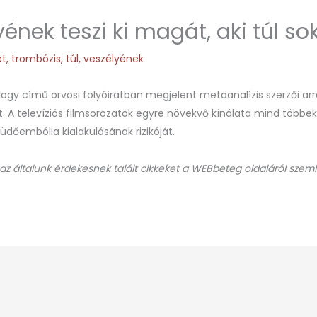
ének teszi ki magát, aki túl so
ét
,
trombózis
,
túl
,
veszélyének
logy című orvosi folyóiratban megjelent metaanalízis szerzői arr
. A televíziós filmsorozatok egyre növekvő kínálata mind többek
üdőembólia kialakulásának rizikóját.
 az általunk érdekesnek talált cikkeket a WEBbeteg oldaláról szeml