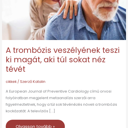
magát,
aki
túl
sokat
néz
tévét
A trombózis veszélyének teszi
ki magát, aki túl sokat néz
tévét
cikkek
/ Szerző
Katalin
A European Journal of Preventive Cardiology című orvosi
folyóiratban megjelent metaanalízis szerzői arra
figyelmeztetnek, hogy a túl sok tévénézés növeli a trombózis
kockázatát. A televíziós […]
Olvasson tovább »