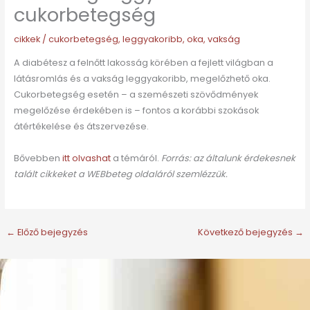
cukorbetegség
cikkek
/
cukorbetegség
,
leggyakoribb
,
oka
,
vakság
A diabétesz a felnőtt lakosság körében a fejlett világban a
látásromlás és a vakság leggyakoribb, megelőzhető oka.
Cukorbetegség esetén – a szemészeti szövődmények
megelőzése érdekében is – fontos a korábbi szokások
átértékelése és átszervezése.
Bővebben
itt olvashat
a témáról.
Forrás: az általunk érdekesnek
talált cikkeket a WEBbeteg oldaláról szemlézzük.
←
Előző bejegyzés
Következő bejegyzés
→