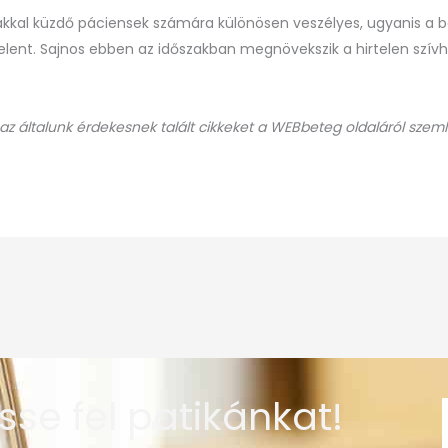
kkal küzdő páciensek számára különösen veszélyes, ugyanis a b
ent. Sajnos ebben az időszakban megnövekszik a hirtelen szívha
 az általunk érdekesnek talált cikkeket a WEBbeteg oldaláról szeml
sse fel patikánkat!