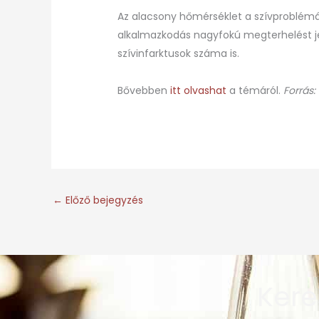
Az alacsony hőmérséklet a szívproblémá
alkalmazkodás nagyfokú megterhelést jel
szívinfarktusok száma is.
Bővebben
itt olvashat
a témáról.
Forrás:
←
Előző bejegyzés
Kere