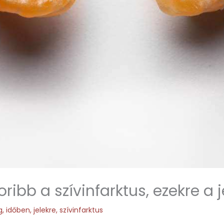
ibb a szívinfarktus, ezekre a j
g
,
időben
,
jelekre
,
szívinfarktus