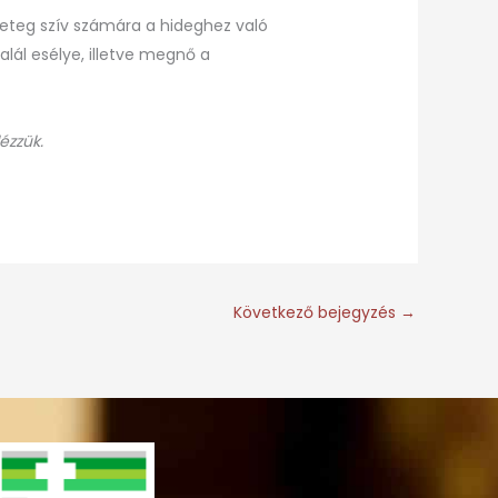
eteg szív számára a hideghez való
lál esélye, illetve megnő a
ézzük.
Következő bejegyzés
→