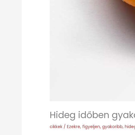
Hideg időben gyakor
cikkek
/
Ezekre
,
figyeljen
,
gyakoribb
,
hide