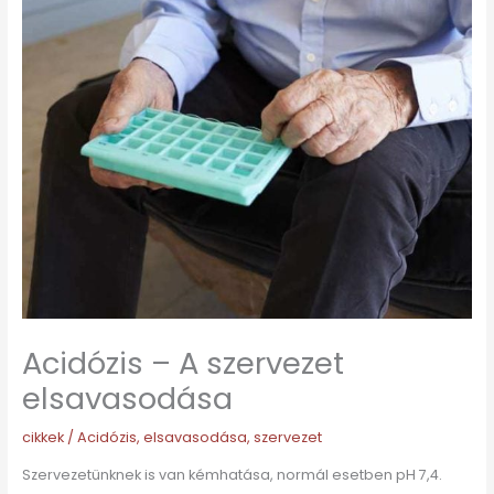
Acidózis – A szervezet
elsavasodása
cikkek
/
Acidózis
,
elsavasodása
,
szervezet
Szervezetünknek is van kémhatása, normál esetben pH 7,4.