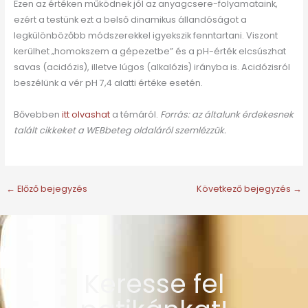
Ezen az értéken működnek jól az anyagcsere-folyamataink,
ezért a testünk ezt a belső dinamikus állandóságot a
legkülönbözőbb módszerekkel igyekszik fenntartani. Viszont
kerülhet „homokszem a gépezetbe” és a pH-érték elcsúszhat
savas (acidózis), illetve lúgos (alkalózis) irányba is. Acidózisról
beszélünk a vér pH 7,4 alatti értéke esetén.
Bővebben
itt olvashat
a témáról.
Forrás: az általunk érdekesnek
talált cikkeket a WEBbeteg oldaláról szemlézzük.
←
Előző bejegyzés
Következő bejegyzés
→
Keresse fel