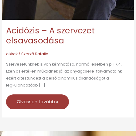
Acidózis – A szervezet
elsavasodása
cikkek
/ Szerző
Katalin
Szervezetünknek is van kémhatása, normál esetben pH 7,4.
Ezen az értéken működnek jól az anyagcsere-folyamataink,
ezért a testünk ezt a belső dinamikus állandóságot a
legkülönbözőbb […]
Olvasson tovább »